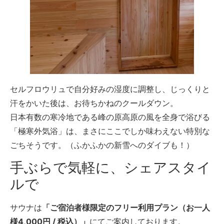
セルフロウリュで自分好みの湿度に調整し、じっくりと
汗をかいた後は、お待ちかねのクールダウン。
日本有数の寒冷地である峰の原高原の風を全身で浴びる
「極寒外気浴」は、まさにここでしか味わえない特別な
ごちそうです。（ふかふかの新雪へのダイブも！）
手ぶらで気軽に、シェアスタイ
ルで
サウナは
「ご宿泊者様限定のフリー利用プラン（お一人
様4,000円 / 税込）」
にてご案内しております。