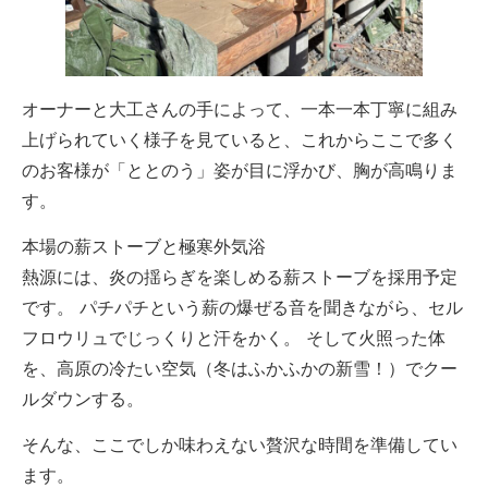
オーナーと大工さんの手によって、一本一本丁寧に組み
上げられていく様子を見ていると、これからここで多く
のお客様が「ととのう」姿が目に浮かび、胸が高鳴りま
す。
本場の薪ストーブと極寒外気浴
熱源には、炎の揺らぎを楽しめる薪ストーブを採用予定
です。 パチパチという薪の爆ぜる音を聞きながら、セル
フロウリュでじっくりと汗をかく。 そして火照った体
を、高原の冷たい空気（冬はふかふかの新雪！）でクー
ルダウンする。
そんな、ここでしか味わえない贅沢な時間を準備してい
ます。