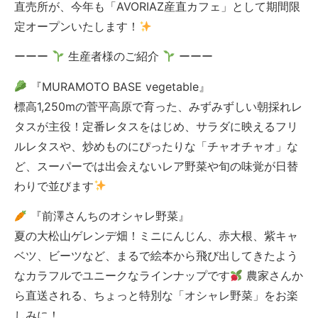
直売所が、今年も「AVORIAZ産直カフェ」として期間限
定オープンいたします！
ーーー
生産者様のご紹介
ーーー
『MURAMOTO BASE vegetable』
標高1,250mの菅平高原で育った、みずみずしい朝採れレ
タスが主役！定番レタスをはじめ、サラダに映えるフリ
ルレタスや、炒めものにぴったりな「チャオチャオ」な
ど、スーパーでは出会えないレア野菜や旬の味覚が日替
わりで並びます
『前澤さんちのオシャレ野菜』
夏の大松山ゲレンデ畑！ミニにんじん、赤大根、紫キャ
ベツ、ビーツなど、まるで絵本から飛び出してきたよう
なカラフルでユニークなラインナップです
農家さんか
ら直送される、ちょっと特別な「オシャレ野菜」をお楽
しみに！